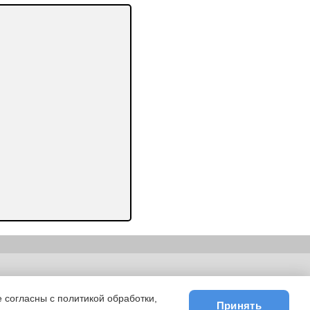
ьности
|
E-mail
 согласны с политикой обработки,
Принять