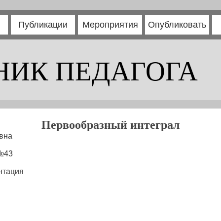
Публикации
Мероприятия
Опубликовать
НИК ПЕДАГОГА
Первообразный интеграл
вна
№43
нтация