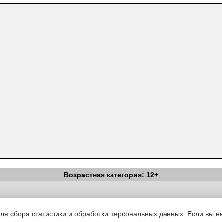
Возрастная категория: 12+
Вестник Педагога
|
Об издании
|
Условия
|
Политика конфиденциал
уведомления
|
Контакты
для сбора статистики и обработки персональных данных. Если вы не