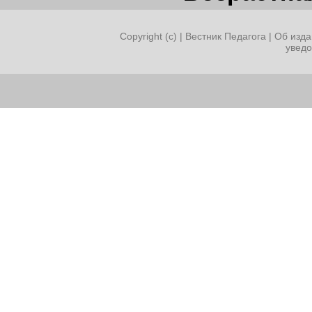
Copyright (c) |
Вестник Педагога
|
Об изда
увед