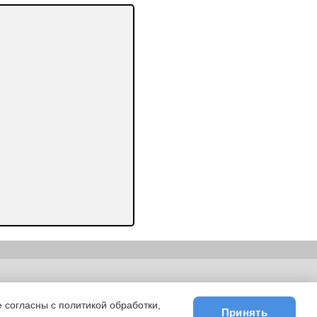
ьности
|
E-mail
 согласны с политикой обработки,
Принять