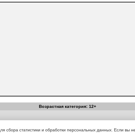
Возрастная категория: 12+
Вестник Педагога
|
Об издании
|
Условия
|
Политика конфиденциал
уведомления
|
Контакты
для сбора статистики и обработки персональных данных. Если вы не