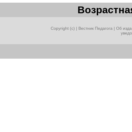
Возрастная
Copyright (c) |
Вестник Педагога
|
Об изда
увед