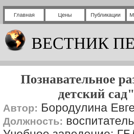
Главная
Цены
Публикации
М
ВЕСТНИК П
Познавательное ра
детский сад"
Бородулина Евг
Автор:
воспитатель
Должность:
Учебное заведение: ГБ