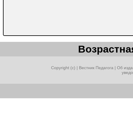
Возрастная
Copyright (c) |
Вестник Педагога
|
Об изда
увед