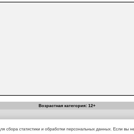
Возрастная категория: 12+
Вестник Педагога
|
Об издании
|
Условия
|
Политика конфиденциал
уведомления
|
Контакты
для сбора статистики и обработки персональных данных. Если вы не