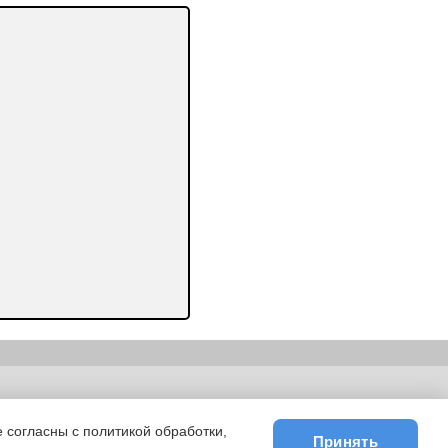
ьности
|
E-mail
 согласны с политикой обработки,
Принять