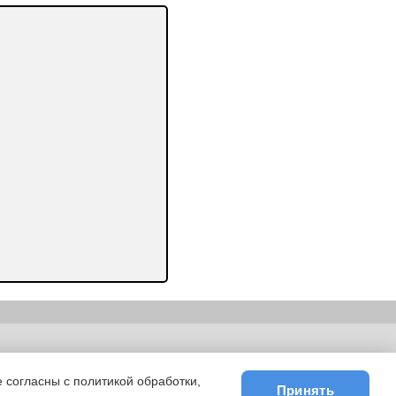
ьности
|
E-mail
 согласны с политикой обработки,
Принять