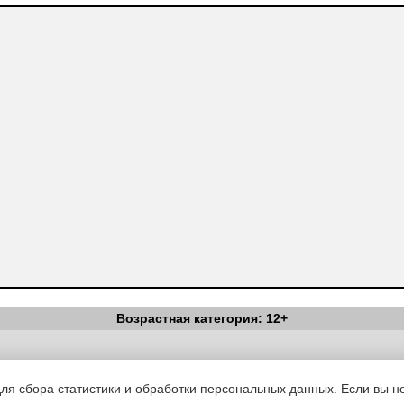
Возрастная категория: 12+
Вестник Педагога
|
Об издании
|
Условия
|
Политика конфиденциал
уведомления
|
Контакты
для сбора статистики и обработки персональных данных. Если вы не