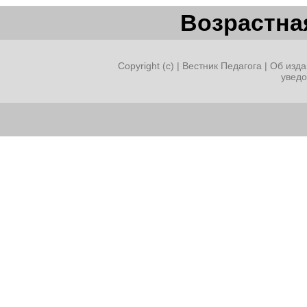
Возрастная
Copyright (c) |
Вестник Педагога
|
Об изда
увед