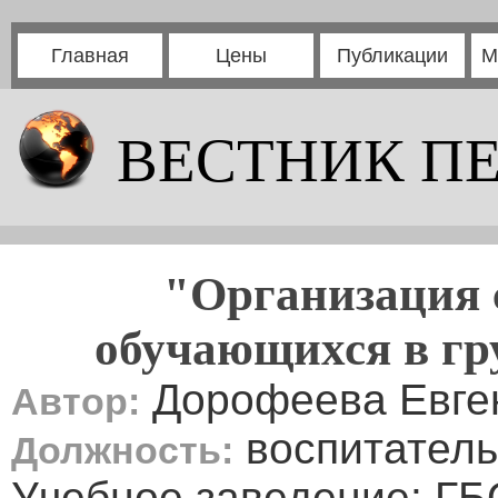
Главная
Цены
Публикации
М
ВЕСТНИК П
"Организация 
обучающихся в гр
Дорофеева Евге
Автор:
воспитатель
Должность:
Учебное заведение: Г