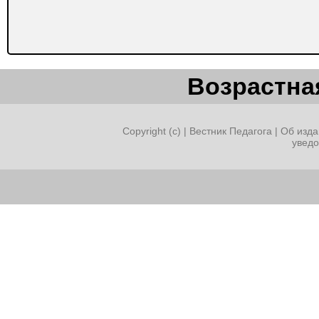
Возрастная
Copyright (c) |
Вестник Педагога
|
Об изда
увед