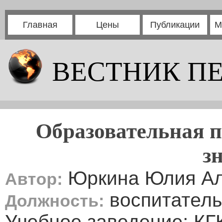
Главная
Цены
Публикации
М
ВЕСТНИК П
Образовательная 
з
Юркина Юлия Ал
Автор:
воспитатель
Должность:
Учебное заведение: КГ