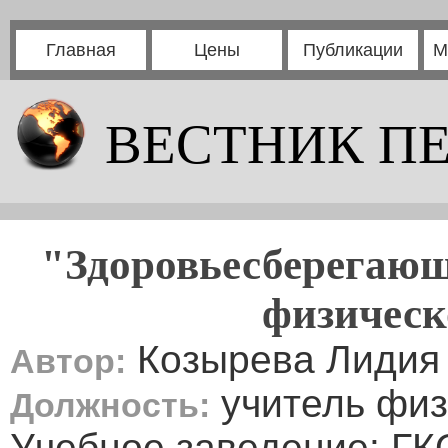
Главная
Цены
Публикации
М
ВЕСТНИК П
"Здоровьесберегающ
физическ
Козырева Лидия
Автор:
учитель физ
Должность:
Учебное заведение: ГК