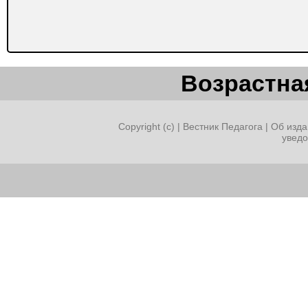
Возрастная
Copyright (c) |
Вестник Педагога
|
Об изда
увед