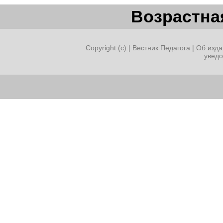
Возрастная
Copyright (c) |
Вестник Педагога
|
Об изда
увед