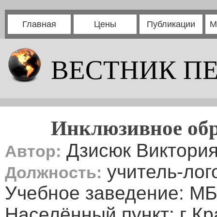
Главная
Цены
Публикации
М
ВЕСТНИК П
Инклюзивное обр
Дзисюк Виктори
Автор:
учитель-лог
Должность:
Учебное заведение: 
Населённый пункт: г Кр