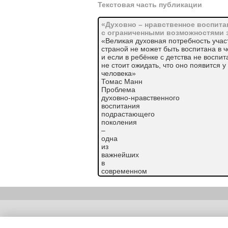
Текстовая часть публикации
«Духовно – нравственное воспит
с ограниченными возможностями 
«Великая духовная потребность учас
страной не может быть воспитана в ч
и если в ребёнке с детства не воспита
не стоит ожидать, что оно появится у
человека»
Томас Манн
Проблема
духовно-нравственного
воспитания
подрастающего
поколения
–
одна
из
важнейших
в
современном
обществе.
Наше
многонациональное государство в по
нравственной
катастрофы:
Copyright (c) |
утрачиваются