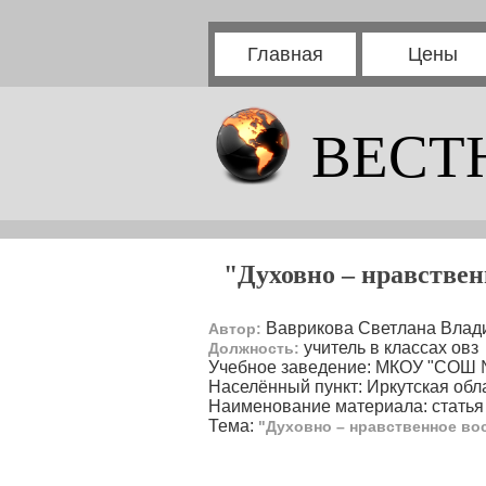
Главная
Цены
ВЕСТ
"Духовно – нравстве
Ваврикова Светлана Влад
Автор:
учитель в классах овз
Должность:
Учебное заведение: МКОУ "СОШ №
Населённый пункт: Иркутская обла
Наименование материала: статья
Тема:
"Духовно – нравственное в