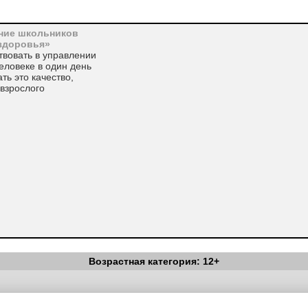
ание школьников
здоровья»
твовать в управлении
еловеке в один день
ть это качество,
 взрослого
Возрастная категория: 12+
следнее десятилетие оказалось на грани
Вестник Педагога
|
Об издании
|
Условия
|
Политика конфиденциал
уведомления
|
Контакты