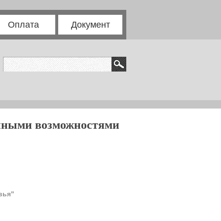
Оплата
Документ
енными возможностями
вья"