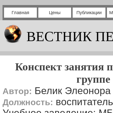
Главная
Цены
Публикации
М
ВЕСТНИК П
Конспект занятия 
группе
Белик Элеонора
Автор:
воспитатель
Должность:
Учебное заведение: М