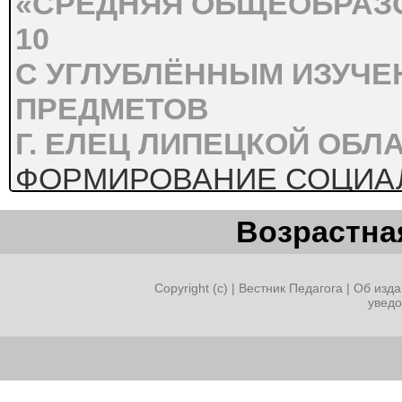
«СРЕДНЯЯ ОБЩЕОБРАЗ
10
С УГЛУБЛЁННЫМ ИЗУЧ
ПРЕДМЕТОВ
Г. ЕЛЕЦ ЛИПЕЦКОЙ ОБЛ
ФОРМИРОВАНИЕ СОЦИА
МЛАДШИХ ШКОЛЬНИКОВ
Возрастная
ИСПОЛЬЗОВАНИЯ
ПЕДАГОГИЧЕСКОЙ ТЕХН
Copyright (c) |
Вестник Педагога
|
Об изда
увед
ДЕЯТЕЛЬНОСТИ
Аникина Елена Владими
АКТУАЛЬНОСТЬ ИССЛЕД