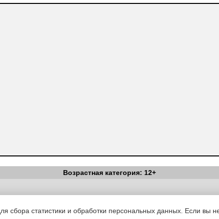
Возрастная категория: 12+
Вестник Педагога
|
Об издании
|
Условия
|
Политика конфиденциал
уведомления
|
Контакты
для сбора статистики и обработки персональных данных. Если вы не