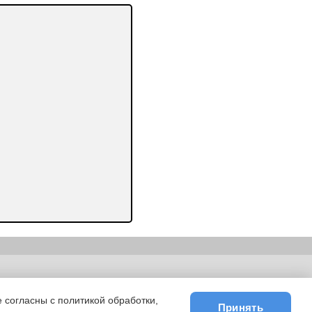
ьности
|
E-mail
 согласны с политикой обработки,
Принять