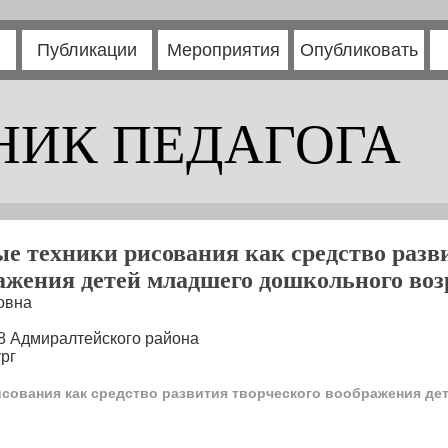
Публикации
Мероприятия
Опубликовать
НИК ПЕДАГОГА
 техники рисования как средство разв
ажения детей младшего дошкольного воз
овна
8 Адмиралтейского района
рг
сования как средство развития творческого воображения д