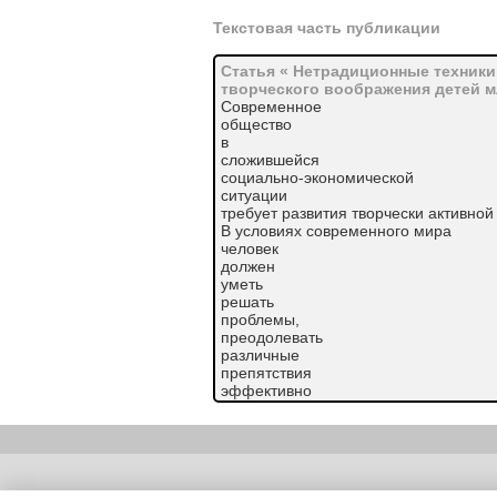
Текстовая часть публикации
Статья « Нетрадиционные техники
творческого воображения детей 
Современное
общество
в
сложившейся
социально-экономической
ситуации
требует развития творчески активной
В условиях современного мира
человек
должен
уметь
решать
проблемы,
преодолевать
различные
препятствия
эффективно
и
нестандартно.
Поэтому
наиболее
актуальным
Copyright (c) |