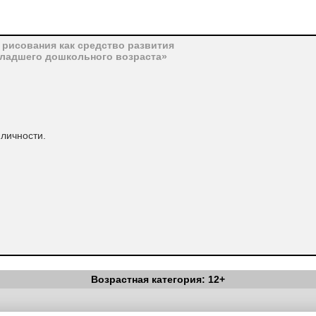
 рисования как средство развития
младшего дошкольного возраста»
 личности.
Возрастная категория: 12+
Вестник Педагога
|
Об издании
|
Условия
|
Политика конфиденциал