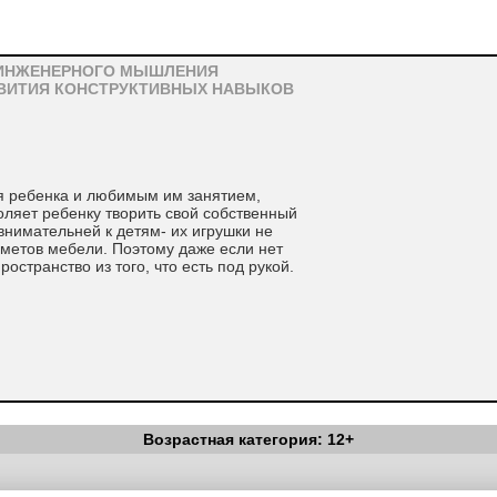
ИНЖЕНЕРНОГО МЫШЛЕНИЯ
ВИТИЯ КОНСТРУКТИВНЫХ НАВЫКОВ
я ребенка и любимым им занятием,
оляет ребенку творить свой собственный
нимательней к детям- их игрушки не
дметов мебели. Поэтому даже если нет
ространство из того, что есть под рукой.
Возрастная категория: 12+
Вестник Педагога
|
Об издании
|
Условия
|
Политика конфиденциал