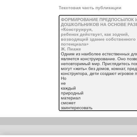
Текстовая часть публикации
ФОРМИРОВАНИЕ ПРЕДПОСЫЛОК 
ДОШКОЛЬНИКОВ НА ОСНОВЕ РАЗ
«Конструируя,
ребенок действует, как зодчий,
возводящий здание собственного
потенциала»
Ж. Пиаже
Одним из наиболее естественных дл
является конструирование. Оно позв
неповторимый мир. Приглядитесь пов
могут «жить» без домов, комнат, пре
конструктора, дети создают игровое п
Но
не
каждый
природный
материал
сможет
заинтересовать
ребенка
и
задержать
его
внимание
Copyright (c) |