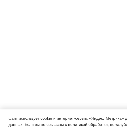
процесс
(деятельность) по овладе
(привычками, умениями, н
ками, знаниями). Узкое по
раскрывается в теории
учебной
деятельности (П. Я. Гальпе
А. К. Маркова,
Н. Ф. Талызина, Д. Б. Эльк
- это усвоение чело-
веком знаний и умений в 
Сайт использует cookie и интернет-сервис «Яндекс Метрика» 
данных. Если вы не согласны с политикой обработки, пожалуйст