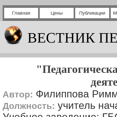
Главная
Цены
Публикации
М
ВЕСТНИК П
"Педагогическа
деят
Филиппова Римм
Автор:
учитель нач
Должность:
Учебное заведение: Г