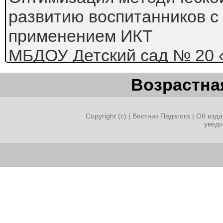
развитию воспитанников с
применением ИКТ
МБДОУ Детский сад № 20 
Оптимизация методичес
Возрастная
речевому развитию восп
применением ИКТ
.
Copyright (c) |
Вестник Педагога
|
Об изда
увед
Информатизация образован
важнейших компонентов,
затрагивающих все основ
современной образовател
Внедрение информационны