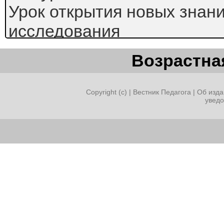
Урок открытия новых знан
исследования
Цель урока
Возрастная
Заложить основы правопи
окончаний существительны
Copyright (c) |
Вестник Педагога
|
Об изда
увед
и склонения,
научиться определять тип
существительного
Планируемые
результаты
Предметные: