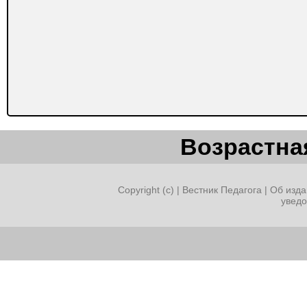
Возрастная
Copyright (c) |
Вестник Педагога
|
Об изда
увед