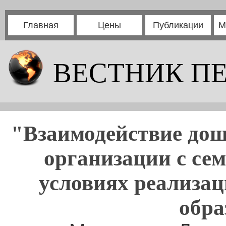
Главная
Цены
Публикации
М
ВЕСТНИК П
"Взаимодействие дош
организации с се
условиях реализа
обра