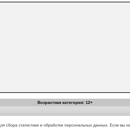
Возрастная категория: 12+
Вестник Педагога
|
Об издании
|
Условия
|
Политика конфиденциал
уведомления
|
Контакты
для сбора статистики и обработки персональных данных. Если вы не