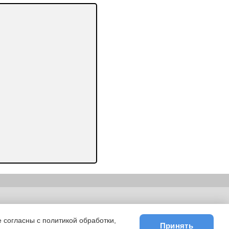
ьности
|
E-mail
 согласны с политикой обработки,
Принять