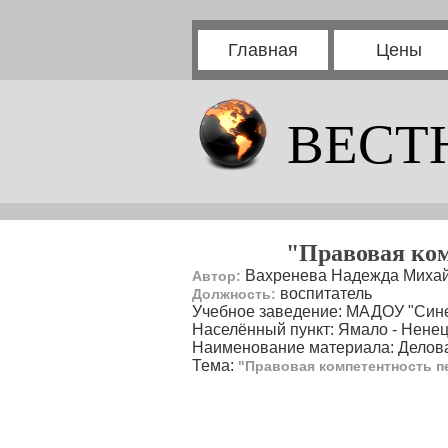
Главная
Цены
ВЕСТ
"Правовая ком
Вахренева Надежда Миха
Автор:
воспитатель
Должность:
Учебное заведение: МАДОУ "Сине
Населённый пункт: Ямало - Нене
Наименование материала: Делова
Тема:
"Правовая компетентность п