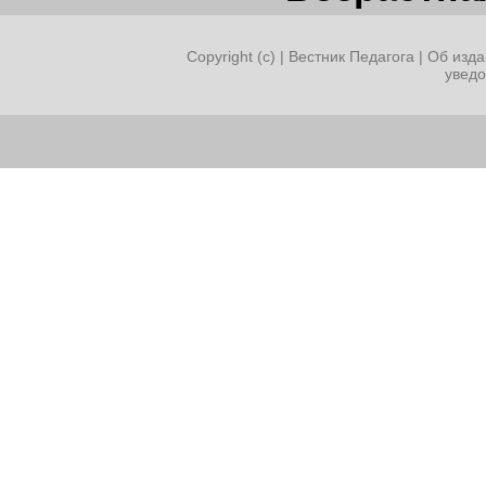
Copyright (c) |
Вестник Педагога
|
Об изда
увед