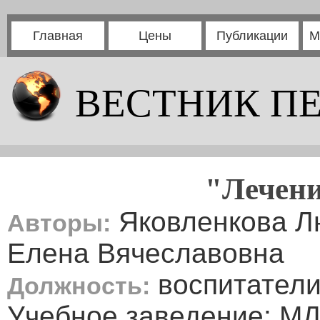
Главная
Цены
Публикации
М
ВЕСТНИК П
"Лечени
Яковленкова Л
Авторы:
Елена Вячеславовна
воспитател
Должность:
Учебное заведение: МД