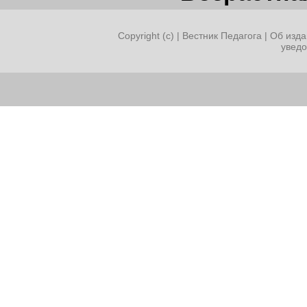
Copyright (c) |
Вестник Педагога
|
Об изда
увед