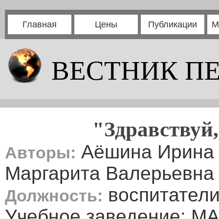
Главная
Цены
Публикации
М
ВЕСТНИК П
"Здравствуй,
Аёшина Ирина 
Авторы:
Маргарита Валерьевна
воспитател
Должность:
Учебное заведение: 