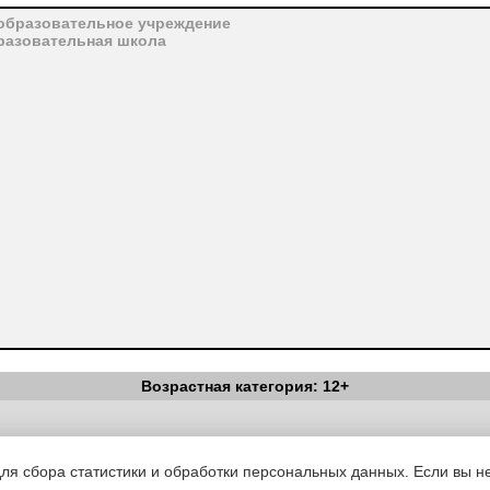
образовательное учреждение
разовательная школа
Возрастная категория: 12+
Вестник Педагога
|
Об издании
|
Условия
|
Политика конфиденциал
уведомления
|
Контакты
для сбора статистики и обработки персональных данных. Если вы не