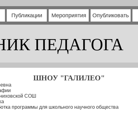
Публикации
Мероприятия
Опубликовать
НИК ПЕДАГОГА
ШНОУ "ГАЛИЛЕО"
еевна
рафии
ыниховской СОШ
ха
отка программы для школьного научного общества