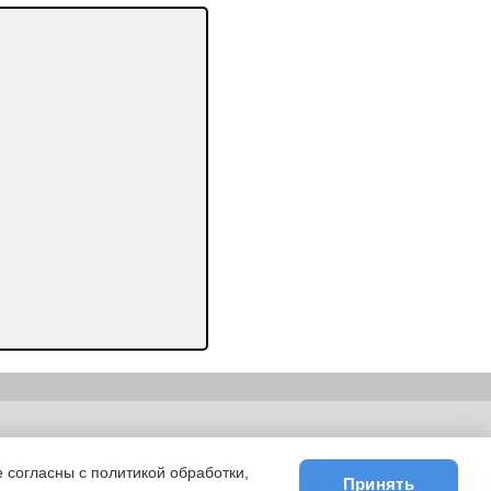
ьности
|
E-mail
 согласны с политикой обработки,
Принять