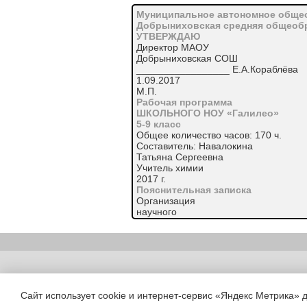
Муниципальное автономное обще
Добрыниховская средняя общеоб
УТВЕРЖДАЮ
Директор МАОУ
Добрыниховская СОШ
_________________ Е.А.Кораблёва
1.09.2017
М.П.
Рабочая программа
ШКОЛЬНОГО НОУ «Галилео»
5-9 класс
Общее количество часов: 170 ч.
Составитель: Навалокина
Татьяна Сергеевна
Учитель химии
2017 г.
Пояснительная записка
Организация
научного
общества
в
нашем
учебном
учреждении
Copyright (c) |
ставит
своей
Сайт использует cookie и интернет-сервис «Яндекс Метрика» 
целью