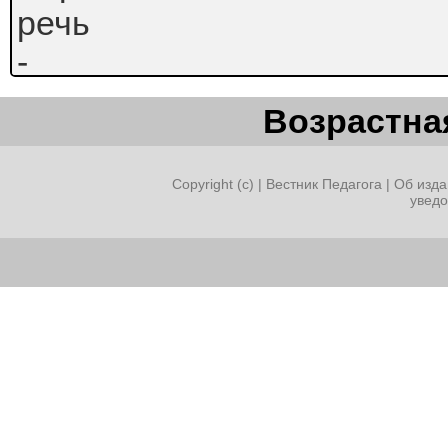
речь
-
важнейшее
Возрастная
условие
всестороннего,
Copyright (c) |
Вестник Педагога
|
Об изда
увед
полноценного
развития
детей.
Основные
задачи
развития