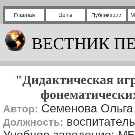
Главная
Цены
Публикации
М
ВЕСТНИК П
"Дидактическая игр
фонематических
Семенова Ольга
Автор:
воспитатель
Должность:
Учебное заведение: М