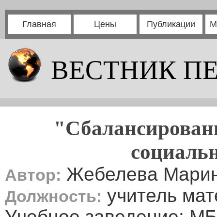
Главная
Цены
Публикации
М
ВЕСТНИК П
"Сбалансированн
социальн
Жебелева Марин
Автор:
учитель мат
Должность:
Учебное заведение: М