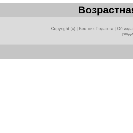
Возрастная
в
Copyright (c) |
Вестник Педагога
|
Об изда
увед
момент
экономического
кризиса»
М
.