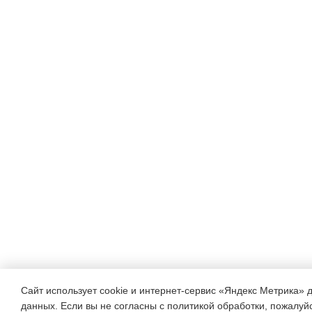
интереса к предмету матем
применение не простых ма
быту. Методические задачи
6 классов) и вспомнить (д
пропорции, основное свой
нахождения дроби от числа
выделение в условиях зада
установление вида зависи
Формировать основные уч
предметная, коммуникатив
Сайт использует cookie и интернет-сервис «Яндекс Метрика» 
данных. Если вы не согласны с политикой обработки, пожалуйст