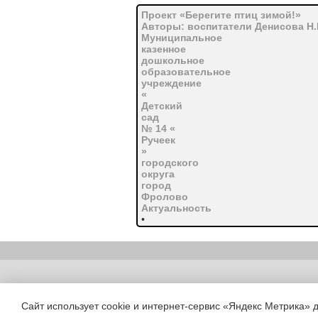
Проект «Берегите птиц зимой!»
Авторы: воспитатели Денисова Н.В
Муниципальное
казенное
дошкольное
образовательное
учреждение
«
Детский
сад
№ 14 «
Ручеек
»
городского
округа
город
Фролово
Актуальность
•
Важной составной частью всех эк
Роль птиц в природе Земли огром
насекомых, распространяют семе
виды растений, птицы являются с
животным и человеку, занимают в
Copyright (c) |
организмов.
•
Сайт использует cookie и интернет-сервис «Яндекс Метрика» 
В холодное время года перед зи