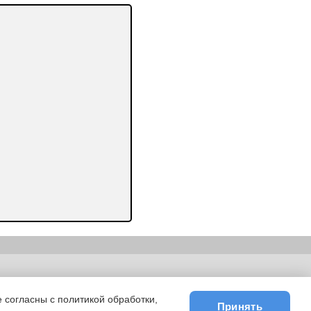
ьности
|
E-mail
 согласны с политикой обработки,
Принять