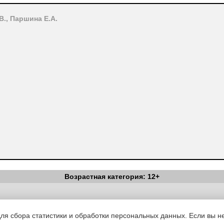
., Паршина Е.А.
осистем планеты являются птицы.
на. Птицы регулируют численность
Возрастная категория: 12+
на растений, опыляют некоторые
анитарами леса, сами служат пищей
ажное место в цепи питания живых
Вестник Педагога
|
Об издании
|
Условия
|
Политика конфиденциал
уведомления
|
Контакты
для сбора статистики и обработки персональных данных. Если вы не
мующими птицами встают жизненно