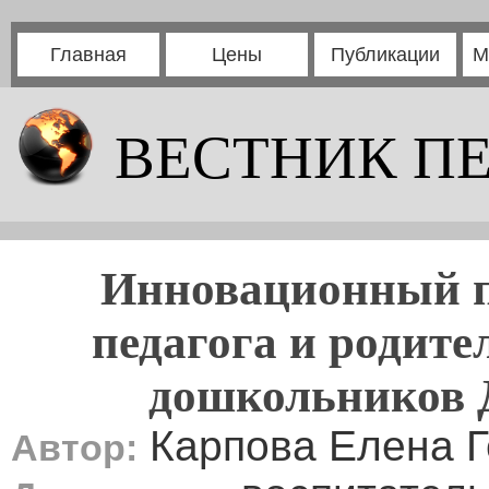
Главная
Цены
Публикации
М
ВЕСТНИК П
Инновационный п
педагога и родите
дошкольников 
Карпова Елена 
Автор: