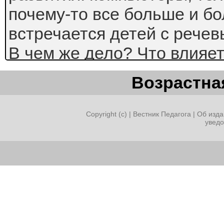
почему-то все больше и б
встречается детей с рече
В чем же дело? Что влияет
Экология? Вредные привы
Возрастная
родителей? Родовые травм
время беременности? Или
Copyright (c) |
Вестник Педагога
|
Об изда
увед
просто педагогическая зап
другое и третье. Но опыт
работы показал, что в наш 
постоянно заняты, им неко
общаться с детьми. А вед