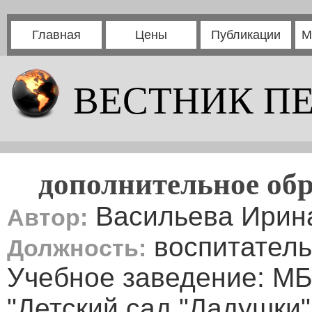
Главная
Цены
Публикации
М
ВЕСТНИК П
дополнительное об
Васильева Ирин
Автор:
воспитатель
Должность:
Учебное заведение: 
"Детский сад "Ладушки"