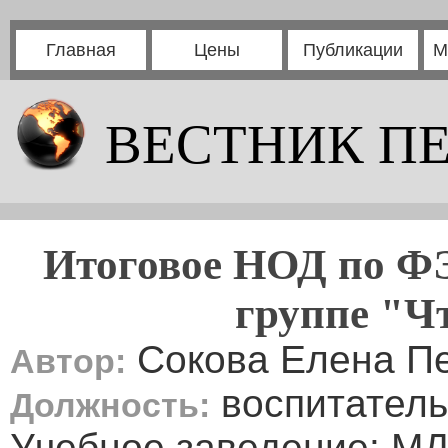
Главная
Цены
Публикации
М
ВЕСТНИК П
Итоговое НОД по Ф
группе "Ч
Сокова Елена П
Автор:
воспитатель
Должность:
Учебное заведение: М