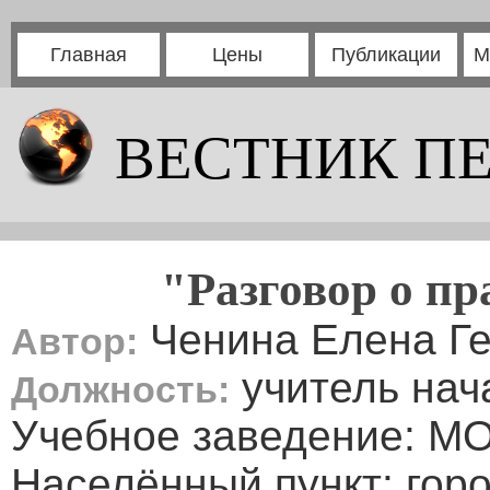
Главная
Цены
Публикации
М
ВЕСТНИК П
"Разговор о п
Ченина Елена Г
Автор:
учитель нач
Должность:
Учебное заведение: М
Населённый пункт: гор