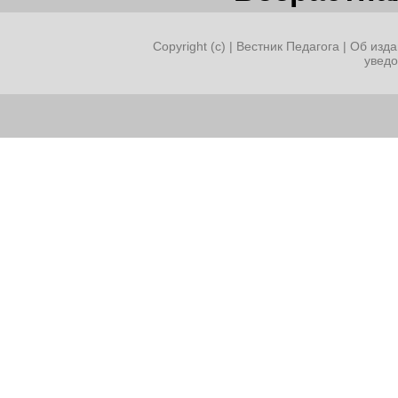
Copyright (c) |
Вестник Педагога
|
Об изда
увед