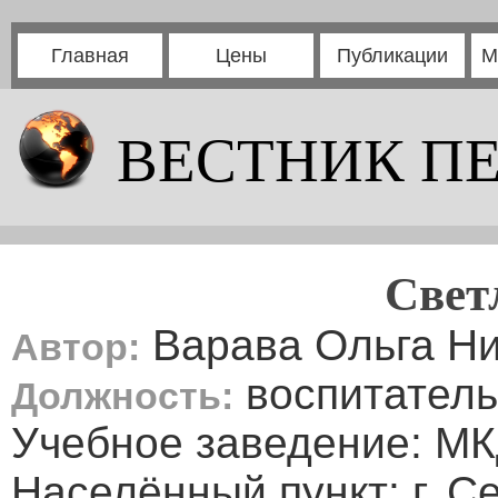
Главная
Цены
Публикации
М
ВЕСТНИК П
Свет
Варава Ольга Н
Автор:
воспитатель
Должность:
Учебное заведение: М
Населённый пункт: г. С