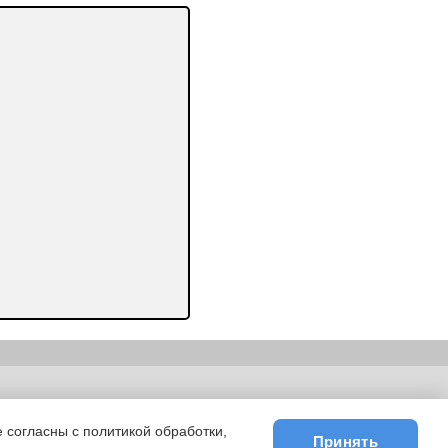
ьности
|
E-mail
 согласны с политикой обработки,
Принять