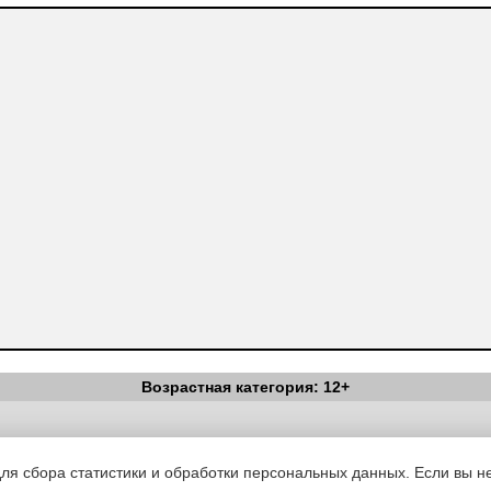
Возрастная категория: 12+
Вестник Педагога
|
Об издании
|
Условия
|
Политика конфиденциал
уведомления
|
Контакты
для сбора статистики и обработки персональных данных. Если вы не