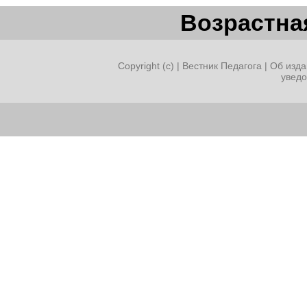
Возрастная
Copyright (c) |
Вестник Педагога
|
Об изда
увед