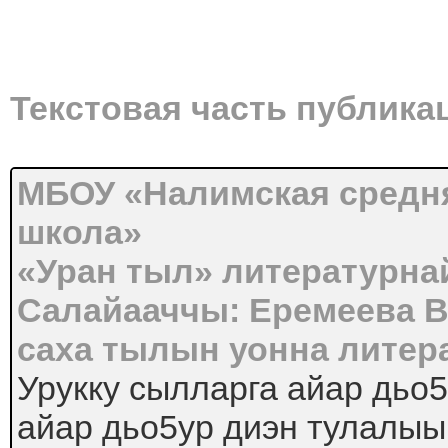
Текстовая часть публика
МБОУ «Налимская средн
школа»
«Уран тыл» литературна
Салайааччы: Еремеева В
саха тылын уонна литер
Урукку сылларга айар дьо5
айар дьо5ур диэн тулалыы