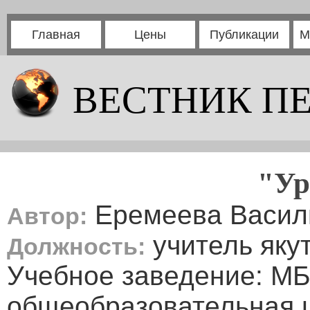
Главная
Цены
Публикации
М
ВЕСТНИК П
"Ур
Еремеева Васил
Автор:
учитель якут
Должность:
Учебное заведение: М
общеобразовательная 