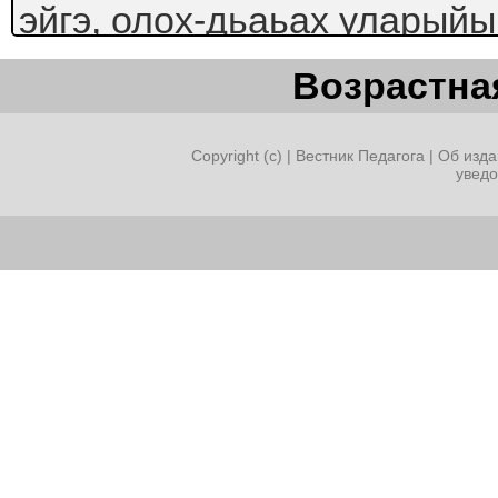
эйгэ, олох-дьаьах уларыйы
ааттанара.
Возрастная
Кэлин
айар
Copyright (c) |
Вестник Педагога
|
Об изда
увед
дьо5урга:
сытыы
проблеманы
кордооьун,
кылгас
уонна
соптоох
быьаарыыны биэрии, сана 