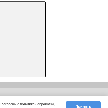
ьности
|
E-mail
 согласны с политикой обработки,
Принять