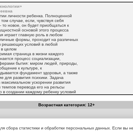
хнологии»
геевна
итии личности ребенка. Полноценной
том случае, если, чувствуя себя
 то новое, он будет приобщаться к
ущностной основой этого процесса
ая играет главную роль в любом
зличные формы, проходит на различных
из решающих условий в любой
 в целом
оримая страница в жизни каждого
инается процесс социализации,
сферами бытия: миром людей, природы,
бщение к культуре, к
дывается фундамент здоровья, а также
е для развития психики. Задача
в максимальном ускорении развития
и темпов перевода его на рельсы
о в создании каждому ребенку условий
 возрастных возможностей и
Возрастная категория: 12+
стала идея валеологизации
овье детей рассматривается как
одимое условие и результат успешного
Вестник Педагога
|
Об издании
|
Условия
|
Политика конфиденциал
ей целью валеологизированного
уведомления
|
Контакты
 не только сохранение и укрепление
для сбора статистики и обработки персональных данных. Если вы не
ры самого здоровья.