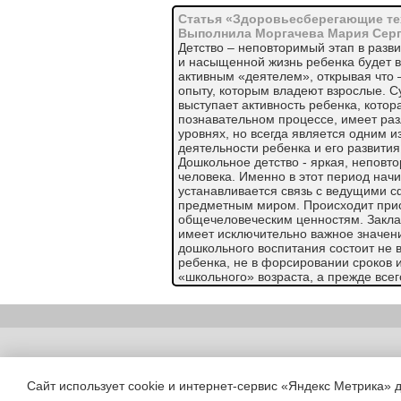
Статья «Здоровьесберегающие те
Выполнила Моргачева Мария Сер
Детство – неповторимый этап в разв
и насыщенной жизнь ребенка будет в 
активным «деятелем», открывая что –
опыту, которым владеют взрослые. С
выступает активность ребенка, котор
познавательном процессе, имеет ра
уровнях, но всегда является одним 
деятельности ребенка и его развития
Дошкольное детство - яркая, неповт
человека. Именно в этот период нач
устанавливается связь с ведущими 
предметным миром. Происходит прио
общечеловеческим ценностям. Закла
имеет исключительно важное значени
дошкольного воспитания состоит не 
ребенка, не в форсировании сроков 
«школьного» возраста, а прежде всег
для наиболее полного раскрытия его
способностей.
В последние годы одной из ведущих 
образования, согласно которой здор
приоритетная ценность, цель, необх
Copyright (c) |
педагогического процесса. Важнейш
образовательного процесса является
Сайт использует cookie и интернет-сервис «Яндекс Метрика» 
здоровья, но и формирование культу