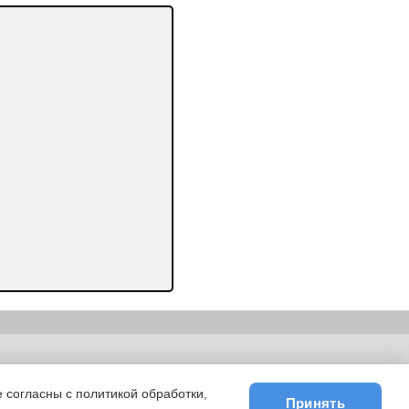
ьности
|
E-mail
 согласны с политикой обработки,
Принять