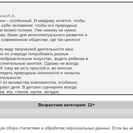
инаН.А.
нок – особенный. И каждому хочется, чтобы
 себе человеком, чтобы его природные
ак можно полнее. Уже никому не нужно
ова, базис для интеллектуального развития и
 современном обществе, где так ценятся
му виду творческой деятельности ваш
но по очереди попробовать разные
изобразительное искусство, водить ребенка в
полнительные занятия. Однако не всегда
К тому же есть простой и, во многом,
лядеть природные склонности и таланты
ятельности.
т из множества компонентов, особенно,
грают дети. В детских сценариях всегда
, игр, стихов, шуток, загадок.
 создает идеальные условия для развития
ности ребенка.
Возрастная категория: 12+
к обязательно будет петь, танцевать,
какой-нибудь сказочный персонаж. А это
ь попробовать себя в разных видах
Вестник Педагога
|
Об издании
|
Условия
|
Политика конфиденциал
ти.
уведомления
|
Контакты
оли, у ребенка развивается память,
для сбора статистики и обработки персональных данных. Если вы не
тоит забывать и о том материале, на котором