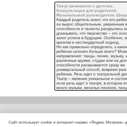
Театр начинается с детства.
Консультация для родителей.
Музыкальный руководитель Шкар
Каждый родитель знает, что его ребе
он вырос общительным, уверенным в
способности и таланты раскрылись к
доказывать, что творчество – это осн
залог успеха в будущем. Особенно, в
креатив и нестандартный подход.
Но как правильно определить, к како
ребенок склонен больше всего? Мож
направления: танцы, пение, музыку, 
различные кружки, студии или на до
способности раскрываются сразу же. 
универсальный способ, вовремя разг
ребенка. Речь идет о театральной де
Театр – явление уникальное и состои
если речь идет о театре, в котором и
много музыки, веселых песенок, танцев
Сочетание различных видов искусств
эмоционально-творческой сферы лич
В процессе самой постановки, ребено
декламировать и перевоплощаться в 
значит, что, у него будет возможност
Copyright (c) |
искусства и раскрыть свои способнос
При разучивании, даже небольшой, р
Сайт использует cookie и интернет-сервис «Яндекс Метрика» 
воображение, тренируется речь. Не с