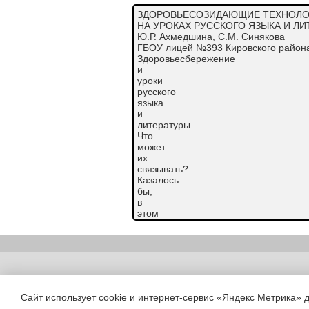
ЗДОРОВЬЕСОЗИДАЮЩИЕ ТЕХНОЛ
НА УРОКАХ РУССКОГО ЯЗЫКА И Л
Ю.Р. Ахмедшина, С.М. Синякова
ГБОУ лицей №393 Кировского района
Здоровьесбережение
и
уроки
русского
языка
и
литературы.
Что
может
их
связывать?
Казалось
бы,
в
этом
нет
ничего
общего.
Да,
физкультура и здоровьесбережение, д
Copyright (c) |
биология и география, но предметы о
математика, – как связаны они с не
Сайт использует cookie и интернет-сервис «Яндекс Метрика» 
только