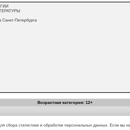
ОГИИ
ИТЕРАТУРЫ
 Санкт-Петербурга
Возрастная категория: 12+
а, технология, да, возможно, даже
Вестник Педагога
|
Об издании
|
Условия
|
Политика конфиденциал
сновного цикла: русский, литература,
уведомления
|
Контакты
обходимостью заниматься на уроках не
для сбора статистики и обработки персональных данных. Если вы не