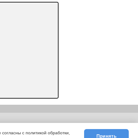
ьности
|
E-mail
 согласны с политикой обработки,
Принять