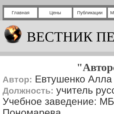
Главная
Цены
Публикации
М
ВЕСТНИК П
"Автор
Евтушенко Алла
Автор:
учитель рус
Должность:
Учебное заведение: М
Пономарева