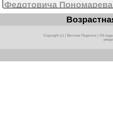
Федотовича Пономарева
на тему «Авторская песн
Возрастная
Разработал: Евтушено Ал
Сургут, 2018
Copyright (c) |
Вестник Педагога
|
Об изда
увед
Конспект урока литерату
Тема «Авторская песня»
Цели урока:

показать место авторской 
литературного процесса и
музыкальной культуры стр