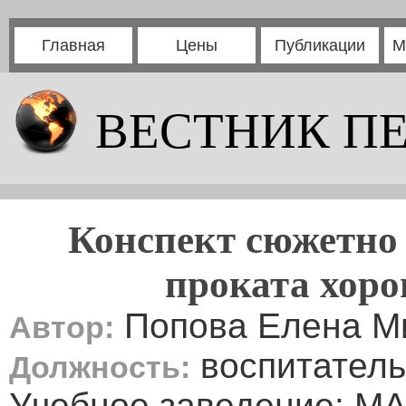
Главная
Цены
Публикации
М
ВЕСТНИК П
Конспект сюжетно 
проката хоро
Попова Елена М
Автор:
воспитатель
Должность:
Учебное заведение: М