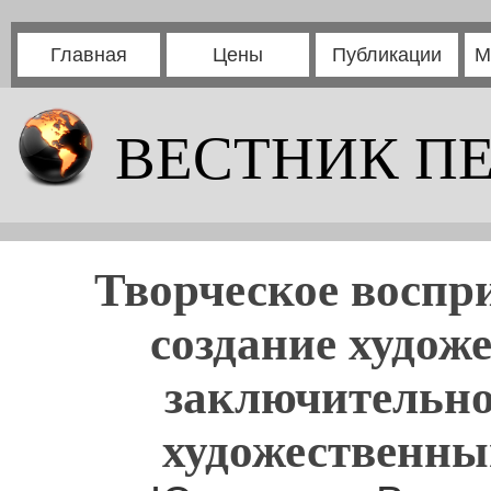
Главная
Цены
Публикации
М
ВЕСТНИК П
Творческое воспр
создание худож
заключительно
художественны