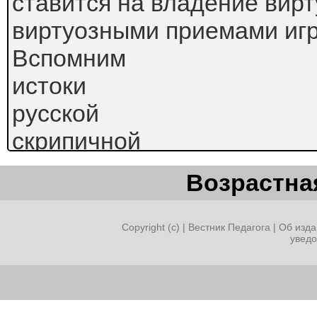
ставится на владение вирт
виртуозными приемами иг
Вспомним
истоки
русской
скрипичной
музыки,
Возрастная
наряду
с
Copyright (c) |
Вестник Педагога
|
Об изда
увед
высоким
технологическим
уровнем