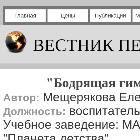
Главная
Цены
Публикации
М
ВЕСТНИК П
"Бодрящая гим
Мещерякова Еле
Автор:
воспитатель
Должность:
Учебное заведение: М
"Планета детства"