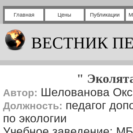
Главная
Цены
Публикации
М
ВЕСТНИК П
" Эколят
Шелованова Окс
Автор:
педагог доп
Должность:
по экологии
Учебное заведение: МБ