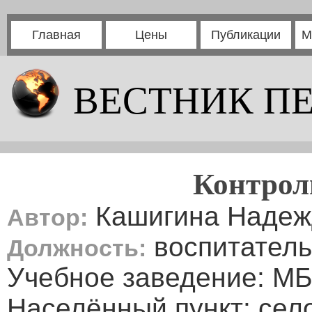
Главная
Цены
Публикации
М
ВЕСТНИК П
Контрол
Кашигина Надеж
Автор:
воспитатель
Должность:
Учебное заведение: МБ
Населённый пункт: сел