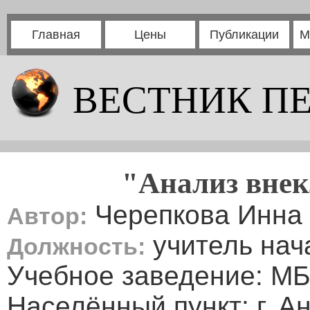
Главная
Цены
Публикации
М
ВЕСТНИК П
"Анализ внек
Черепкова Инна
Автор:
учитель нач
Должность:
Учебное заведение: 
Населённый пункт: г. А