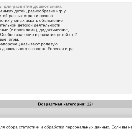
ры для развития дошкольника
еньких детей, разнообразие игр у
детей разных стран и разных
ногих ученых искать объяснение
тельной детской деятельности.
ные (с правилами), дидактические,
Особое значение в развитии детей от 2
вые, игры.
В. Запорожец называют ролевую
 дошкольного возраста. Ролевая игра
Возрастная категория: 12+
ужающей жизни, слушанием рассказов и
пульсивность детей в сюжетно-ролевой
приобретают большую по сравнению с
Вестник Педагога
|
Об издании
|
Условия
|
Политика конфиденциал
кий предположил, что ролевая игра
уведомления
|
Контакты
пряженных потребностей, удовлетворение
для сбора статистики и обработки персональных данных. Если вы не
го обычной жизни, но возможно в