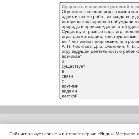
Сущность и значение ролевой иг
Огромное значение игры в жизни мал
одних и тех же ребят, их сходство у 
исторических периодов побуждали м
природы и происхождения этой удиви
Существуют разные виды игр; подвиж
игры-драматизации, конструктивные. 
до 7 лет имеют творческие, или роле
А. Н. Леонтьев, Д. Б. Эльконин, Л. 
игру ведущей деятельностью ребенка
возникает
и
существует
в
связи
с
другими
видами
детской
практики:
в
первую очередь с наблюдениями окр
беседами со взрослыми. Меньшая им
игре, когда потребности и желания 
Copyright (c) |
обыденной жизнью силу. Л.С. Выготс
возникает в результате сильных, на
Сайт использует cookie и интернет-сервис «Яндекс Метрика» 
которых невозможно для ребенка в е