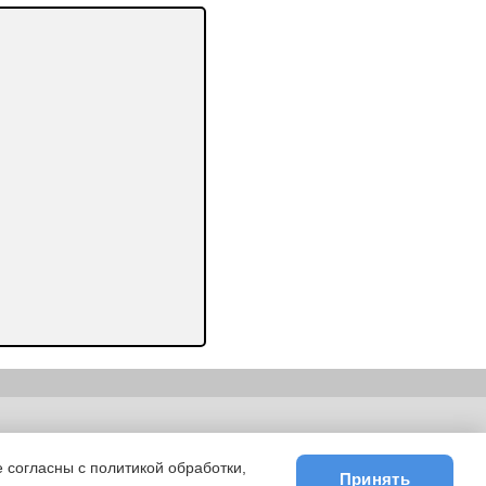
ьности
|
E-mail
 согласны с политикой обработки,
Принять