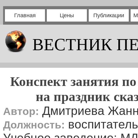
Главная
Цены
Публикации
М
ВЕСТНИК П
Конспект занятия п
на праздник ска
Дмитриева Жанн
Автор:
воспитатель
Должность:
Учебное заведение: МД