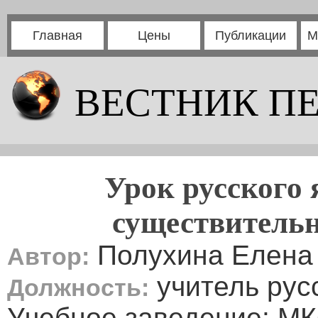
Главная
Цены
Публикации
М
ВЕСТНИК П
Урок русского 
существительн
Полухина Елена
Автор:
учитель рус
Должность:
Учебное заведение: 